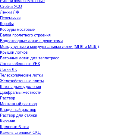
Ригели железобетонные
Стойки УСО
Лежни ЛЖ
Перемычки
Коробы
Косоуры мостовые
Балка пролетного строения
Водоотводные лотки с решетками
Междупутные и междушпальные лотки (МПЛ и МШЛ)
Крышки лотков
Бетонные лотки для теплотрасс
Лотки кабельные УБК
Лотки ЛК
Телескопические лотки
Железобетонные плиты
Шахты дымоудаления
Диафрагмы жесткости
Раствор
Монтажный раствор
Кладочный раствор
Раствор для стяжки
Кирпичи
Щелевые блоки
Камень стеновой СКЦ