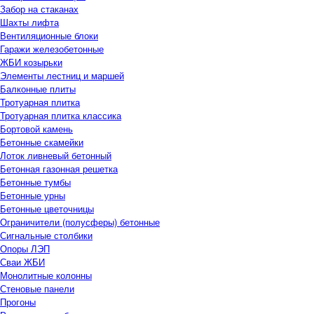
Забор на стаканах
Шахты лифта
Вентиляционные блоки
Гаражи железобетонные
ЖБИ козырьки
Элементы лестниц и маршей
Балконные плиты
Тротуарная плитка
Тротуарная плитка классика
Бортовой камень
Бетонные скамейки
Лоток ливневый бетонный
Бетонная газонная решетка
Бетонные тумбы
Бетонные урны
Бетонные цветочницы
Ограничители (полусферы) бетонные
Сигнальные столбики
Опоры ЛЭП
Сваи ЖБИ
Монолитные колонны
Стеновые панели
Прогоны