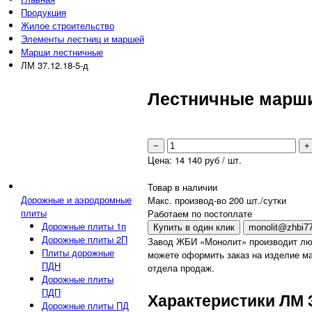
Продукция
Жилое строительство
Элементы лестниц и маршей
Марши лестничные
ЛМ 37.12.18-5-д
Лестничные марши 
−
+
Цена:
14 140
руб / шт.
Товар в наличии
Дорожные и аэродромные
Макс. производ-во 200 шт./сутки
плиты
Работаем по постоплате
Дорожные плиты 1п
Купить в один клик
monolit@zhbi77
Дорожные плиты 2П
Завод ЖБИ «Монолит» производит лю
Плиты дорожные
можете оформить заказ на изделие ма
ПДН
отдела продаж.
Дорожные плиты
ПДП
Характеристики ЛМ 3
Дорожные плиты ПД