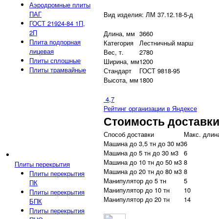
Аэродромные плиты
ПАГ
Вид изделия: ЛМ 37.12.18-5-д
ГОСТ 21924-84 1П,
2П
Длина, мм
3660
Плита подпорная
Категория
Лестничный марш
лицевая
Вес, т.
2780
Плиты сплошные
Ширина, мм
1200
Плиты трамвайные
Стандарт
ГОСТ 9818-95
Высота, мм
1800
4,7
Рейтинг организации в Яндексе
Стоимость доставк
Способ доставки
Макс. длина
Машина до 3,5 тн до 30 м3
6
Машина до 5 тн до 30 м3
6
Машина до 10 тн до 50 м3
8
Плиты перекрытия
Машина до 20 тн до 80 м3
8
Плиты перекрытия
Манипулятор до 5 тн
5
ПК
Манипулятор до 10 тн
10
Плиты перекрытия
Манипулятор до 20 тн
14
БПК
Плиты перекрытия