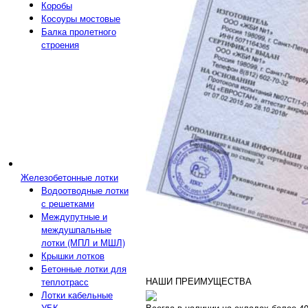
Коробы
Косоуры мостовые
Балка пролетного
строения
Железобетонные лотки
Водоотводные лотки
с решетками
Междупутные и
междушпальные
лотки (МПЛ и МШЛ)
Крышки лотков
Бетонные лотки для
НАШИ ПРЕИМУЩЕСТВА
теплотрасс
Лотки кабельные
Всегда в наличии на складах более 4
УБК