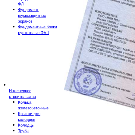
ФЛ
Фундамент
шумозащитных
экранов
Фундаментные блоки
пустотелые ФБП
Инженерное
строительство
Кольца
железобетонные
Крышки для
колодцев
Колодцы
Трубы