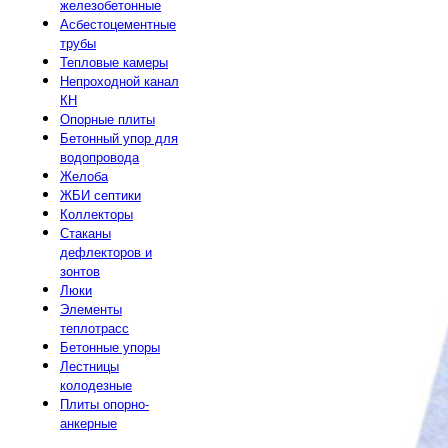
железобетонные
Асбестоцементные
трубы
Тепловые камеры
Непроходной канал
КН
Опорные плиты
Бетонный упор для
водопровода
Желоба
ЖБИ септики
Коллекторы
Стаканы
дефлекторов и
зонтов
Люки
Элементы
теплотрасс
Бетонные упоры
Лестницы
колодезные
Плиты опорно-
анкерные