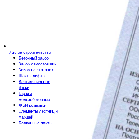
Жилое строительство
Бетонный забор
Забор самостоящий
Забор на стаканах
Шахты лифта
Вентиляционные
блоки
Гаражи
железобетонные
ЖБИ козырьки
Элементы лестниц и
маршей
Балконные плиты