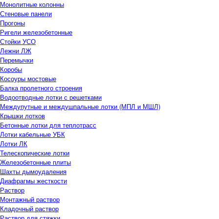
Монолитные колонны
Стеновые панели
Прогоны
Ригели железобетонные
Стойки УСО
Лежни ЛЖ
Перемычки
Коробы
Косоуры мостовые
Балка пролетного строения
Водоотводные лотки с решетками
Междупутные и междушпальные лотки (МПЛ и МШЛ)
Крышки лотков
Бетонные лотки для теплотрасс
Лотки кабельные УБК
Лотки ЛК
Телескопические лотки
Железобетонные плиты
Шахты дымоудаления
Диафрагмы жесткости
Раствор
Монтажный раствор
Кладочный раствор
Раствор для стяжки