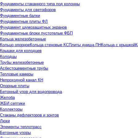
Фундаменты стаканного типа под колонны
Фундаменты для светофоров
Фундаментные балки
Фундаментные плиты ФЛ
Фундамент шумозащитных экранов
Фундаментные блоки пустотелые ФБП
Кольца железобетонные
Кольцо опорное
Кольца стеновые КС
Плиты днища ПН
Кольца с крышкой
К
Крышки для колодцев
Колодцы
Трубы железобетонные
Асбестоцементные трубы
Тепловые камеры
Непроходной канал КН
Опорные плиты
Бетонный упор для водопровода
Желоба
ЖБИ септики
Коллекторы
Стаканы дефлекторов и зонтов
Люки
Элементы теплотрасс
Бетонные упоры