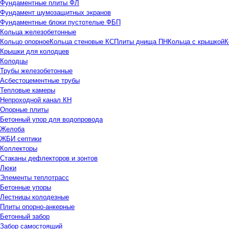
Фундаментные плиты ФЛ
Фундамент шумозащитных экранов
Фундаментные блоки пустотелые ФБП
Кольца железобетонные
Кольцо опорное
Кольца стеновые КС
Плиты днища ПН
Кольца с крышкой
К
Крышки для колодцев
Колодцы
Трубы железобетонные
Асбестоцементные трубы
Тепловые камеры
Непроходной канал КН
Опорные плиты
Бетонный упор для водопровода
Желоба
ЖБИ септики
Коллекторы
Стаканы дефлекторов и зонтов
Люки
Элементы теплотрасс
Бетонные упоры
Лестницы колодезные
Плиты опорно-анкерные
Бетонный забор
Забор самостоящий