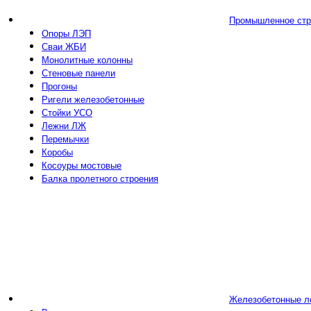
Промышленное стр
Опоры ЛЭП
Сваи ЖБИ
Монолитные колонны
Стеновые панели
Прогоны
Ригели железобетонные
Стойки УСО
Лежни ЛЖ
Перемычки
Коробы
Косоуры мостовые
Балка пролетного строения
Железобетонные л