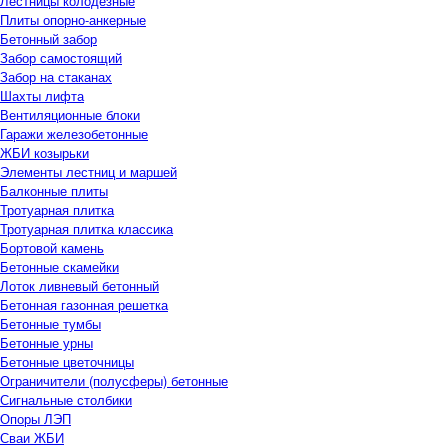
Лестницы колодезные
Плиты опорно-анкерные
Бетонный забор
Забор самостоящий
Забор на стаканах
Шахты лифта
Вентиляционные блоки
Гаражи железобетонные
ЖБИ козырьки
Элементы лестниц и маршей
Балконные плиты
Тротуарная плитка
Тротуарная плитка классика
Бортовой камень
Бетонные скамейки
Лоток ливневый бетонный
Бетонная газонная решетка
Бетонные тумбы
Бетонные урны
Бетонные цветочницы
Ограничители (полусферы) бетонные
Сигнальные столбики
Опоры ЛЭП
Сваи ЖБИ