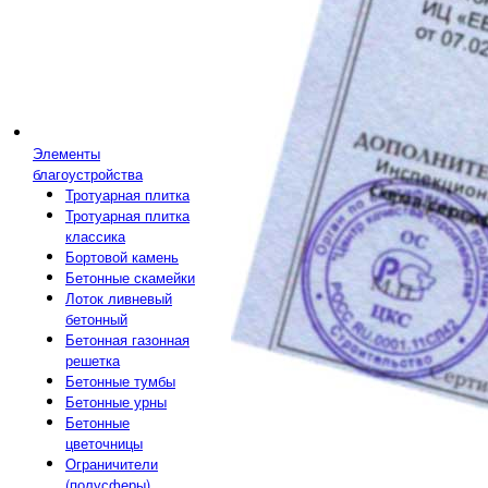
Элементы
благоустройства
Тротуарная плитка
Тротуарная плитка
классика
Бортовой камень
Бетонные скамейки
Лоток ливневый
бетонный
Бетонная газонная
решетка
Бетонные тумбы
Бетонные урны
Бетонные
цветочницы
Ограничители
(полусферы)