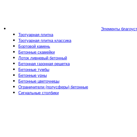
Элементы благоус
Тротуарная плитка
Тротуарная плитка классика
Бортовой камень
Бетонные скамейки
Лоток ливневый бетонный
Бетонная газонная решетка
Бетонные тумбы
Бетонные урны
Бетонные цветочницы
Ограничители (полусферы) бетонные
Сигнальные столбики