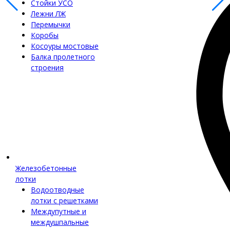
Стойки УСО
Лежни ЛЖ
Перемычки
Коробы
Косоуры мостовые
Балка пролетного
строения
Железобетонные
лотки
Водоотводные
лотки с решетками
Междупутные и
междушпальные