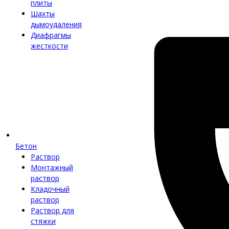
плиты
Шахты
дымоудаления
Диафрагмы
жесткости
Бетон
Раствор
Монтажный
раствор
Кладочный
раствор
Раствор для
стяжки