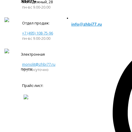
ЖБИ77»
Молодёжный, 28
пн-вс 9.00-20.00
Отдел продаж:
info@zhbi77.ru
+7 (495) 108-75-96
пн-вс 9.00-20.00
Электронная
monolit@zhbi77.ru
почта:
круглосуточно
Прайс-лист: