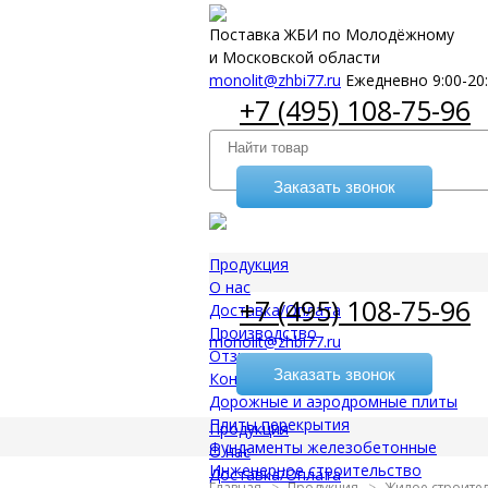
Поставка ЖБИ по Молодёжному
и Московской области
monolit@zhbi77.ru
Ежедневно 9:00-20
+7 (495) 108-75-96
Заказать звонок
Продукция
О нас
+7 (495) 108-75-96
Доставка/Оплата
Производство
monolit@zhbi77.ru
Отзывы
Заказать звонок
Контакты
Дорожные и аэродромные плиты
Плиты перекрытия
Продукция
Фундаменты железобетонные
О нас
Инженерное строительство
Доставка/Оплата
Главная
Продукция
Жилое строите