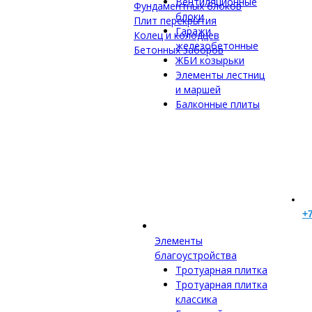
Вентиляционные
Фундаментных блоков
блоки
Плит перекрытия
Гаражи
Колец и колодцев
железобетонные
Бетонных заборов
ЖБИ козырьки
Элементы лестниц
и маршей
Балконные плиты
+7
Элементы
благоустройства
Тротуарная плитка
Тротуарная плитка
классика