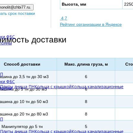
Высота, мм
225
onolit@zhbi77.ru.
нать срок поставки
4,7
Рейтинг организации в Яндексе
оки ФБС
оимость доставки
олонны
Способ доставки
Макс. длина груза, м
Сто
БП
шина до 3,5 тн до 30 м3
6
оки ФБС
Плиты днища ПН
Кольца с крышкой
Кольца канализационные
олонны
ашина до 5 тн до 30 м3
6
ашина до 10 тн до 50 м3
8
ашина до 20 тн до 80 м3
8
БП
Манипулятор до 5 тн
5
Плиты днища ПН
Кольца с крышкой
Кольца канализационные