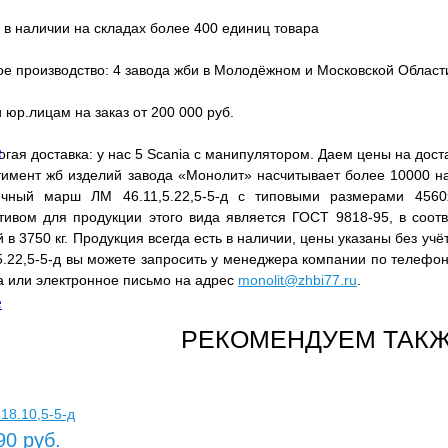
 в наличии на складах более 400 единиц товара
е производство: 4 завода жби в Молодёжном и Московской Област
 юр.лицам на заказ от 200 000 руб.
е
гая доставка: у нас 5 Scania с манипулятором. Даем цены на дост
тимент жб изделий завода «Монолит» насчитывает более 10000 на
ичный марш ЛМ 46.11,5.22,5-5-д с типовыми размерами 456
тивом для продукции этого вида является ГОСТ 9818-95, в соотв
 в 3750 кг. Продукция всегда есть в наличии, цены указаны без уч
5.22,5-5-д вы можете запросить у менеджера компании по телефо
а или электронное письмо на адрес
monolit@zhbi77.ru
.
е
РЕКОМЕНДУЕМ ТАКЖ
18.10,5-5-д
90 руб.