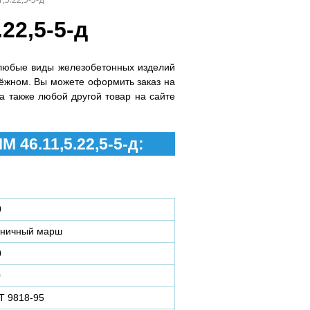
22,5-5-д
любые виды железобетонных изделий
ёжном. Вы можете оформить заказ на
 а также любой другой товар на сайте
 46.11,5.22,5-5-д:
0
тничный марш
0
0
Т 9818-95