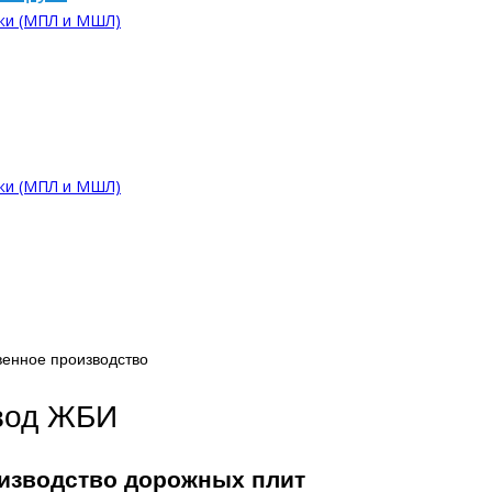
ки (МПЛ и МШЛ)
ки (МПЛ и МШЛ)
венное производство
вод ЖБИ
изводство дорожных плит