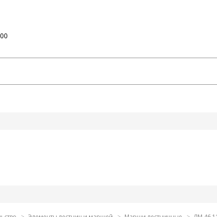
:00
льство
Элементы лестниц и маршей
Марши лестничные
ЛМ 46.11