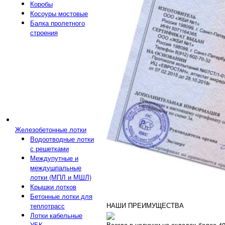
Коробы
Косоуры мостовые
Балка пролетного
строения
Железобетонные лотки
Водоотводные лотки
с решетками
Междупутные и
междушпальные
лотки (МПЛ и МШЛ)
Крышки лотков
Бетонные лотки для
НАШИ ПРЕИМУЩЕСТВА
теплотрасс
Лотки кабельные
Всегда в наличии на складах более 4
УБК