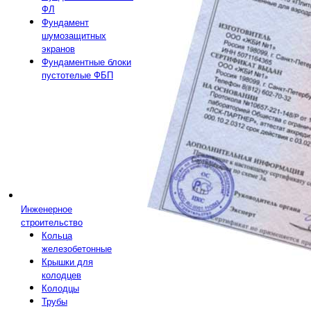
ФЛ
Фундамент
шумозащитных
экранов
Фундаментные блоки
пустотелые ФБП
Инженерное
строительство
Кольца
железобетонные
Крышки для
колодцев
Колодцы
Трубы