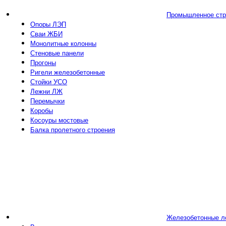
Промышленное стр
Опоры ЛЭП
Сваи ЖБИ
Монолитные колонны
Стеновые панели
Прогоны
Ригели железобетонные
Стойки УСО
Лежни ЛЖ
Перемычки
Коробы
Косоуры мостовые
Балка пролетного строения
Железобетонные л