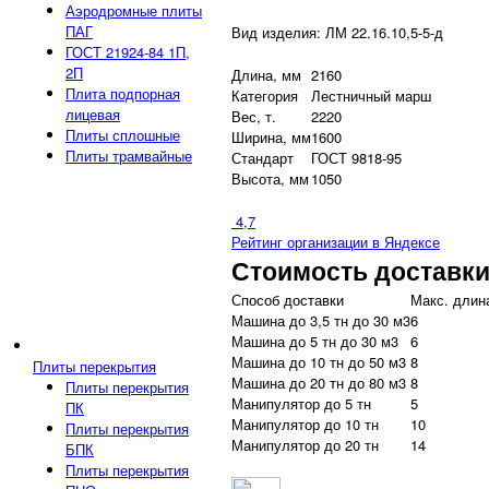
Аэродромные плиты
ПАГ
Вид изделия: ЛМ 22.16.10,5-5-д
ГОСТ 21924-84 1П,
2П
Длина, мм
2160
Плита подпорная
Категория
Лестничный марш
лицевая
Вес, т.
2220
Плиты сплошные
Ширина, мм
1600
Плиты трамвайные
Стандарт
ГОСТ 9818-95
Высота, мм
1050
4,7
Рейтинг организации в Яндексе
Стоимость доставк
Способ доставки
Макс. длина
Машина до 3,5 тн до 30 м3
6
Машина до 5 тн до 30 м3
6
Машина до 10 тн до 50 м3
8
Плиты перекрытия
Машина до 20 тн до 80 м3
8
Плиты перекрытия
Манипулятор до 5 тн
5
ПК
Манипулятор до 10 тн
10
Плиты перекрытия
Манипулятор до 20 тн
14
БПК
Плиты перекрытия