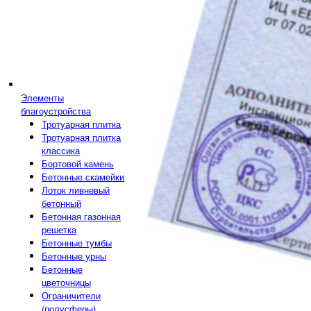
Элементы
благоустройства
Тротуарная плитка
Тротуарная плитка
классика
Бортовой камень
Бетонные скамейки
Лоток ливневый
бетонный
Бетонная газонная
решетка
Бетонные тумбы
Бетонные урны
Бетонные
цветочницы
Ограничители
(полусферы)