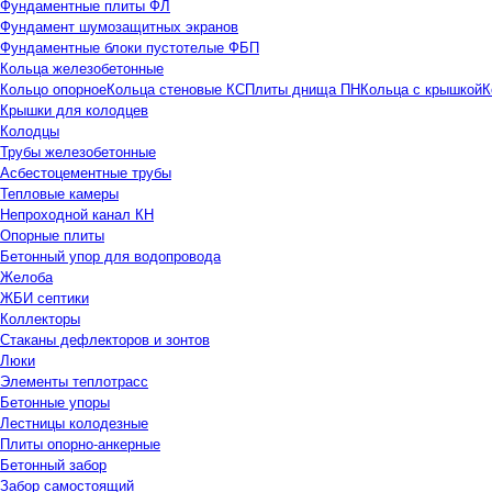
Фундаментные плиты ФЛ
Фундамент шумозащитных экранов
Фундаментные блоки пустотелые ФБП
Кольца железобетонные
Кольцо опорное
Кольца стеновые КС
Плиты днища ПН
Кольца с крышкой
К
Крышки для колодцев
Колодцы
Трубы железобетонные
Асбестоцементные трубы
Тепловые камеры
Непроходной канал КН
Опорные плиты
Бетонный упор для водопровода
Желоба
ЖБИ септики
Коллекторы
Стаканы дефлекторов и зонтов
Люки
Элементы теплотрасс
Бетонные упоры
Лестницы колодезные
Плиты опорно-анкерные
Бетонный забор
Забор самостоящий