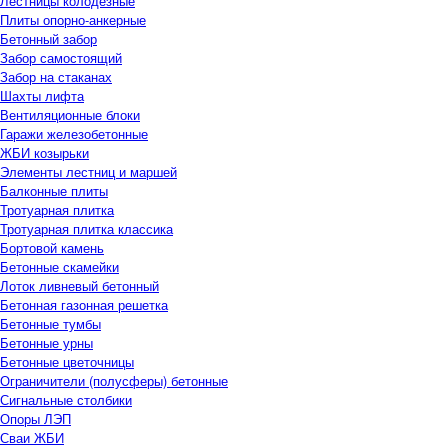
Лестницы колодезные
Плиты опорно-анкерные
Бетонный забор
Забор самостоящий
Забор на стаканах
Шахты лифта
Вентиляционные блоки
Гаражи железобетонные
ЖБИ козырьки
Элементы лестниц и маршей
Балконные плиты
Тротуарная плитка
Тротуарная плитка классика
Бортовой камень
Бетонные скамейки
Лоток ливневый бетонный
Бетонная газонная решетка
Бетонные тумбы
Бетонные урны
Бетонные цветочницы
Ограничители (полусферы) бетонные
Сигнальные столбики
Опоры ЛЭП
Сваи ЖБИ