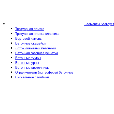
Элементы благоус
Тротуарная плитка
Тротуарная плитка классика
Бортовой камень
Бетонные скамейки
Лоток ливневый бетонный
Бетонная газонная решетка
Бетонные тумбы
Бетонные урны
Бетонные цветочницы
Ограничители (полусферы) бетонные
Сигнальные столбики