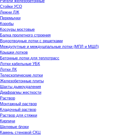
Ригели железобетонные
Стойки УСО
Лежни ЛЖ
Перемычки
Коробы
Косоуры мостовые
Балка пролетного строения
Водоотводные лотки с решетками
Междупутные и междушпальные лотки (МПЛ и МШЛ)
Крышки лотков
Бетонные лотки для теплотрасс
Лотки кабельные УБК
Лотки ЛК
Телескопические лотки
Железобетонные плиты
Шахты дымоудаления
Диафрагмы жесткости
Раствор
Монтажный раствор
Кладочный раствор
Раствор для стяжки
Кирпичи
Щелевые блоки
Камень стеновой СКЦ