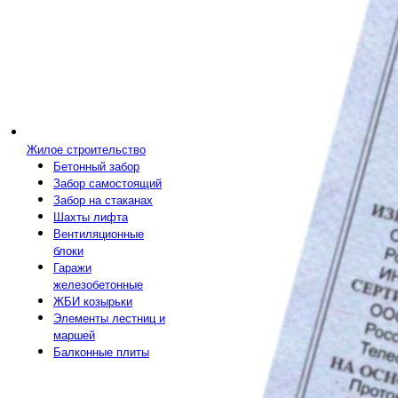
Жилое строительство
Бетонный забор
Забор самостоящий
Забор на стаканах
Шахты лифта
Вентиляционные
блоки
Гаражи
железобетонные
ЖБИ козырьки
Элементы лестниц и
маршей
Балконные плиты