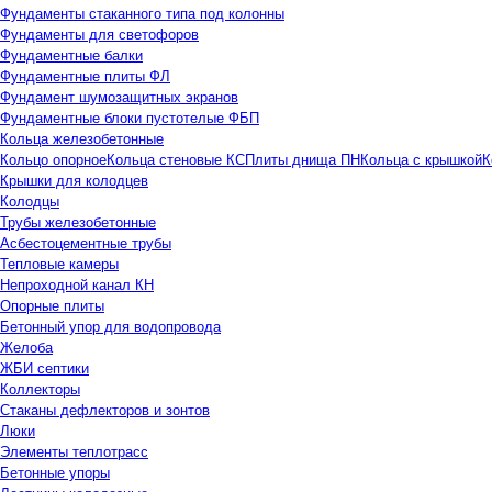
Фундаменты стаканного типа под колонны
Фундаменты для светофоров
Фундаментные балки
Фундаментные плиты ФЛ
Фундамент шумозащитных экранов
Фундаментные блоки пустотелые ФБП
Кольца железобетонные
Кольцо опорное
Кольца стеновые КС
Плиты днища ПН
Кольца с крышкой
К
Крышки для колодцев
Колодцы
Трубы железобетонные
Асбестоцементные трубы
Тепловые камеры
Непроходной канал КН
Опорные плиты
Бетонный упор для водопровода
Желоба
ЖБИ септики
Коллекторы
Стаканы дефлекторов и зонтов
Люки
Элементы теплотрасс
Бетонные упоры