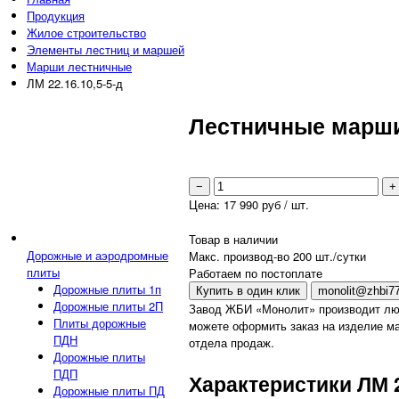
Продукция
Жилое строительство
Элементы лестниц и маршей
Марши лестничные
ЛМ 22.16.10,5-5-д
Лестничные марши 
−
+
Цена:
17 990
руб / шт.
Товар в наличии
Дорожные и аэродромные
Макс. производ-во 200 шт./сутки
плиты
Работаем по постоплате
Дорожные плиты 1п
Купить в один клик
monolit@zhbi77
Дорожные плиты 2П
Завод ЖБИ «Монолит» производит лю
Плиты дорожные
можете оформить заказ на изделие мар
ПДН
отдела продаж.
Дорожные плиты
ПДП
Характеристики ЛМ 2
Дорожные плиты ПД