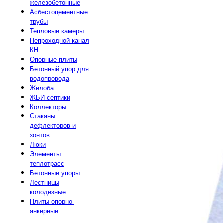
железобетонные
Асбестоцементные
трубы
Тепловые камеры
Непроходной канал
КН
Опорные плиты
Бетонный упор для
водопровода
Желоба
ЖБИ септики
Коллекторы
Стаканы
дефлекторов и
зонтов
Люки
Элементы
теплотрасс
Бетонные упоры
Лестницы
колодезные
Плиты опорно-
анкерные