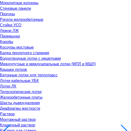
Монолитные колонны
Стеновые панели
Прогоны
Ригели железобетонные
Стойки УСО
Лежни ЛЖ
Перемычки
Коробы
Косоуры мостовые
Балка пролетного строения
Водоотводные лотки с решетками
Междупутные и междушпальные лотки (МПЛ и МШЛ)
Крышки лотков
Бетонные лотки для теплотрасс
Лотки кабельные УБК
Лотки ЛК
Телескопические лотки
Железобетонные плиты
Шахты дымоудаления
Диафрагмы жесткости
Раствор
Монтажный раствор
Кладочный раствор
Раствор для стяжки