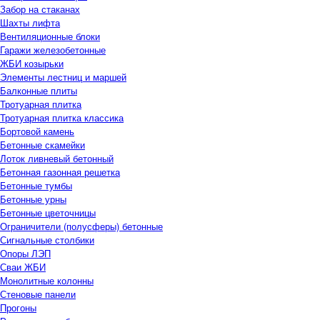
Забор на стаканах
Шахты лифта
Вентиляционные блоки
Гаражи железобетонные
ЖБИ козырьки
Элементы лестниц и маршей
Балконные плиты
Тротуарная плитка
Тротуарная плитка классика
Бортовой камень
Бетонные скамейки
Лоток ливневый бетонный
Бетонная газонная решетка
Бетонные тумбы
Бетонные урны
Бетонные цветочницы
Ограничители (полусферы) бетонные
Сигнальные столбики
Опоры ЛЭП
Сваи ЖБИ
Монолитные колонны
Стеновые панели
Прогоны