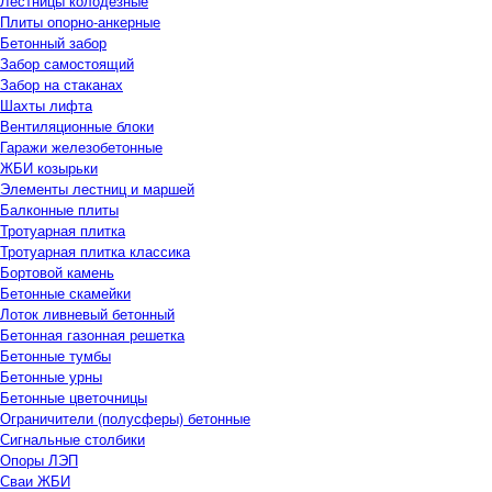
Лестницы колодезные
Плиты опорно-анкерные
Бетонный забор
Забор самостоящий
Забор на стаканах
Шахты лифта
Вентиляционные блоки
Гаражи железобетонные
ЖБИ козырьки
Элементы лестниц и маршей
Балконные плиты
Тротуарная плитка
Тротуарная плитка классика
Бортовой камень
Бетонные скамейки
Лоток ливневый бетонный
Бетонная газонная решетка
Бетонные тумбы
Бетонные урны
Бетонные цветочницы
Ограничители (полусферы) бетонные
Сигнальные столбики
Опоры ЛЭП
Сваи ЖБИ