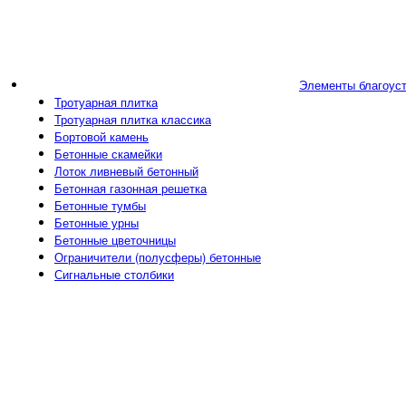
Элементы благоус
Тротуарная плитка
Тротуарная плитка классика
Бортовой камень
Бетонные скамейки
Лоток ливневый бетонный
Бетонная газонная решетка
Бетонные тумбы
Бетонные урны
Бетонные цветочницы
Ограничители (полусферы) бетонные
Сигнальные столбики