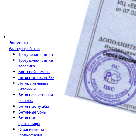
Элементы
благоустройства
Тротуарная плитка
Тротуарная плитка
классика
Бортовой камень
Бетонные скамейки
Лоток ливневый
бетонный
Бетонная газонная
решетка
Бетонные тумбы
Бетонные урны
Бетонные
цветочницы
Ограничители
(полусферы)