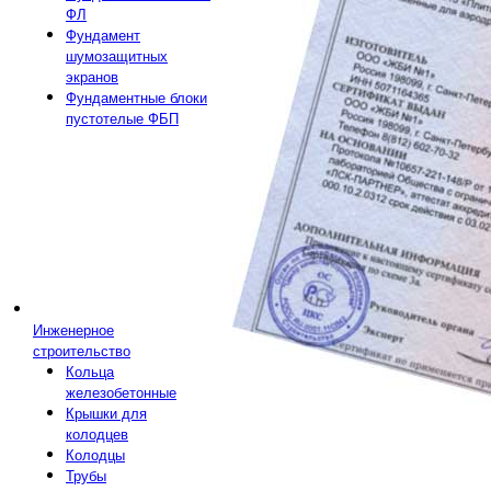
ФЛ
Фундамент
шумозащитных
экранов
Фундаментные блоки
пустотелые ФБП
Инженерное
строительство
Кольца
железобетонные
Крышки для
колодцев
Колодцы
Трубы