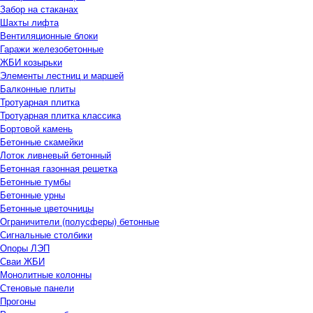
Забор на стаканах
Шахты лифта
Вентиляционные блоки
Гаражи железобетонные
ЖБИ козырьки
Элементы лестниц и маршей
Балконные плиты
Тротуарная плитка
Тротуарная плитка классика
Бортовой камень
Бетонные скамейки
Лоток ливневый бетонный
Бетонная газонная решетка
Бетонные тумбы
Бетонные урны
Бетонные цветочницы
Ограничители (полусферы) бетонные
Сигнальные столбики
Опоры ЛЭП
Сваи ЖБИ
Монолитные колонны
Стеновые панели
Прогоны