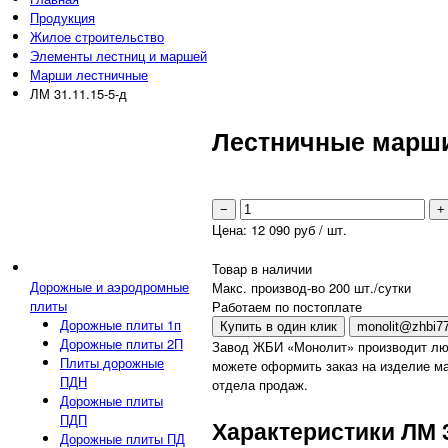
Продукция
Жилое строительство
Элементы лестниц и маршей
Марши лестничные
ЛМ 31.11.15-5-д
Лестничные марши 
−
+
Цена:
12 090
руб / шт.
Товар в наличии
Дорожные и аэродромные
Макс. производ-во 200 шт./сутки
плиты
Работаем по постоплате
Дорожные плиты 1п
Купить в один клик
monolit@zhbi77
Дорожные плиты 2П
Завод ЖБИ «Монолит» производит лю
Плиты дорожные
можете оформить заказ на изделие ма
ПДН
отдела продаж.
Дорожные плиты
ПДП
Характеристики ЛМ 3
Дорожные плиты ПД