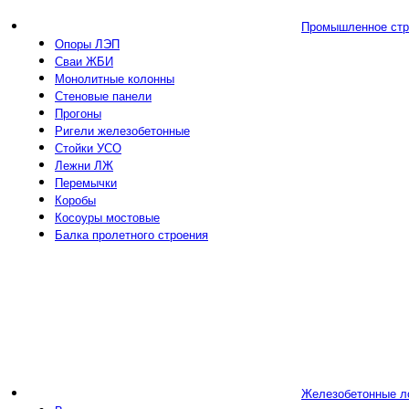
Промышленное стр
Опоры ЛЭП
Сваи ЖБИ
Монолитные колонны
Стеновые панели
Прогоны
Ригели железобетонные
Стойки УСО
Лежни ЛЖ
Перемычки
Коробы
Косоуры мостовые
Балка пролетного строения
Железобетонные л