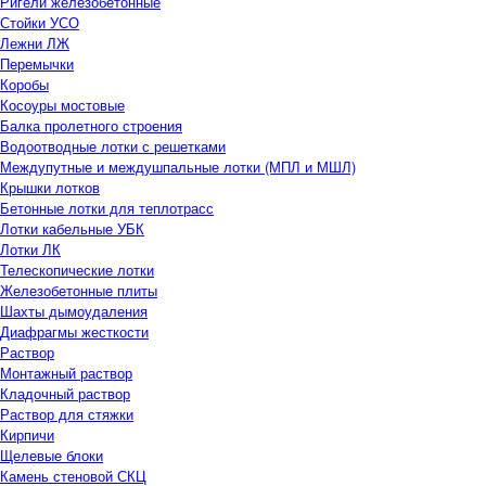
Ригели железобетонные
Стойки УСО
Лежни ЛЖ
Перемычки
Коробы
Косоуры мостовые
Балка пролетного строения
Водоотводные лотки с решетками
Междупутные и междушпальные лотки (МПЛ и МШЛ)
Крышки лотков
Бетонные лотки для теплотрасс
Лотки кабельные УБК
Лотки ЛК
Телескопические лотки
Железобетонные плиты
Шахты дымоудаления
Диафрагмы жесткости
Раствор
Монтажный раствор
Кладочный раствор
Раствор для стяжки
Кирпичи
Щелевые блоки
Камень стеновой СКЦ