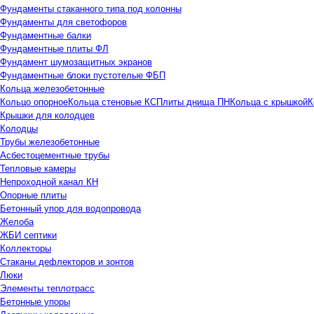
Фундаменты стаканного типа под колонны
Фундаменты для светофоров
Фундаментные балки
Фундаментные плиты ФЛ
Фундамент шумозащитных экранов
Фундаментные блоки пустотелые ФБП
Кольца железобетонные
Кольцо опорное
Кольца стеновые КС
Плиты днища ПН
Кольца с крышкой
К
Крышки для колодцев
Колодцы
Трубы железобетонные
Асбестоцементные трубы
Тепловые камеры
Непроходной канал КН
Опорные плиты
Бетонный упор для водопровода
Желоба
ЖБИ септики
Коллекторы
Стаканы дефлекторов и зонтов
Люки
Элементы теплотрасс
Бетонные упоры