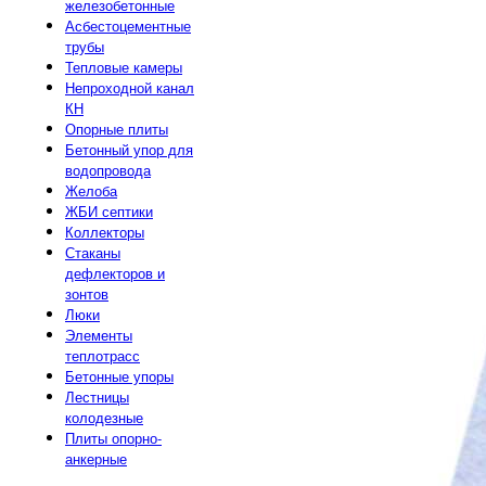
железобетонные
Асбестоцементные
трубы
Тепловые камеры
Непроходной канал
КН
Опорные плиты
Бетонный упор для
водопровода
Желоба
ЖБИ септики
Коллекторы
Стаканы
дефлекторов и
зонтов
Люки
Элементы
теплотрасс
Бетонные упоры
Лестницы
колодезные
Плиты опорно-
анкерные