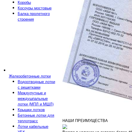
Коробы
Косоуры мостовые
Балка пролетного
строения
Железобетонные лотки
Водоотводные лотки
с решетками
Междупутные и
междушпальные
лотки (МПЛ и МШЛ)
Крышки лотков
Бетонные лотки для
НАШИ ПРЕИМУЩЕСТВА
теплотрасс
Лотки кабельные
Всегда в наличии на складах более 4
УБК