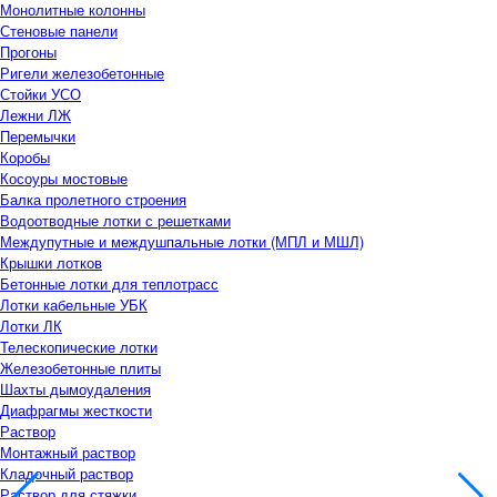
Монолитные колонны
Стеновые панели
Прогоны
Ригели железобетонные
Стойки УСО
Лежни ЛЖ
Перемычки
Коробы
Косоуры мостовые
Балка пролетного строения
Водоотводные лотки с решетками
Междупутные и междушпальные лотки (МПЛ и МШЛ)
Крышки лотков
Бетонные лотки для теплотрасс
Лотки кабельные УБК
Лотки ЛК
Телескопические лотки
Железобетонные плиты
Шахты дымоудаления
Диафрагмы жесткости
Раствор
Монтажный раствор
Кладочный раствор
Раствор для стяжки