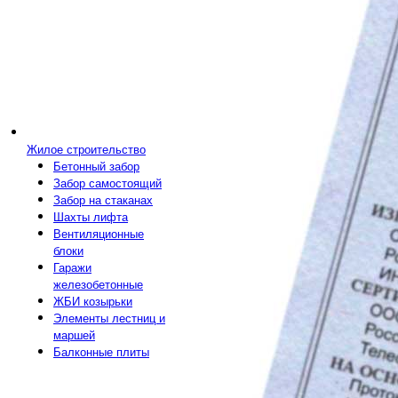
Жилое строительство
Бетонный забор
Забор самостоящий
Забор на стаканах
Шахты лифта
Вентиляционные
блоки
Гаражи
железобетонные
ЖБИ козырьки
Элементы лестниц и
маршей
Балконные плиты