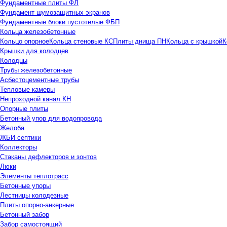
Фундаментные плиты ФЛ
Фундамент шумозащитных экранов
Фундаментные блоки пустотелые ФБП
Кольца железобетонные
Кольцо опорное
Кольца стеновые КС
Плиты днища ПН
Кольца с крышкой
К
Крышки для колодцев
Колодцы
Трубы железобетонные
Асбестоцементные трубы
Тепловые камеры
Непроходной канал КН
Опорные плиты
Бетонный упор для водопровода
Желоба
ЖБИ септики
Коллекторы
Стаканы дефлекторов и зонтов
Люки
Элементы теплотрасс
Бетонные упоры
Лестницы колодезные
Плиты опорно-анкерные
Бетонный забор
Забор самостоящий