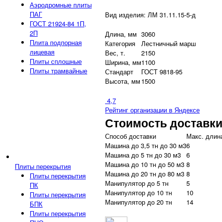
Аэродромные плиты
ПАГ
Вид изделия: ЛМ 31.11.15-5-д
ГОСТ 21924-84 1П,
2П
Длина, мм
3060
Плита подпорная
Категория
Лестничный марш
лицевая
Вес, т.
2150
Плиты сплошные
Ширина, мм
1100
Плиты трамвайные
Стандарт
ГОСТ 9818-95
Высота, мм
1500
4,7
Рейтинг организации в Яндексе
Стоимость доставк
Способ доставки
Макс. длина
Машина до 3,5 тн до 30 м3
6
Машина до 5 тн до 30 м3
6
Машина до 10 тн до 50 м3
8
Плиты перекрытия
Машина до 20 тн до 80 м3
8
Плиты перекрытия
Манипулятор до 5 тн
5
ПК
Манипулятор до 10 тн
10
Плиты перекрытия
Манипулятор до 20 тн
14
БПК
Плиты перекрытия