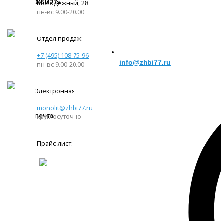
ЖБИ77»
Молодёжный, 28
пн-вс 9.00-20.00
Отдел продаж:
+7 (495) 108-75-96
info@zhbi77.ru
пн-вс 9.00-20.00
Электронная
monolit@zhbi77.ru
почта:
круглосуточно
Прайс-лист: