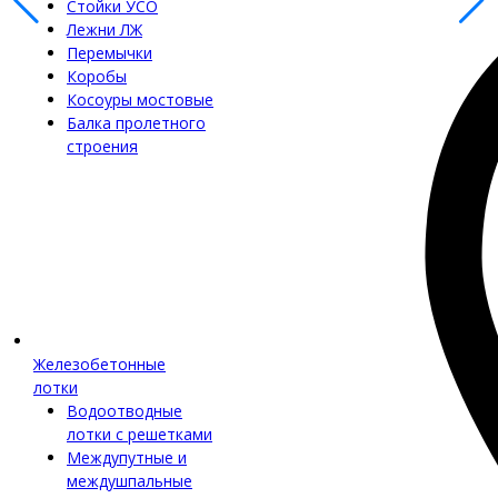
Стойки УСО
Лежни ЛЖ
Перемычки
Коробы
Косоуры мостовые
Балка пролетного
строения
Железобетонные
лотки
Водоотводные
лотки с решетками
Междупутные и
междушпальные