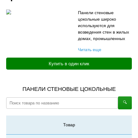
Панели стеновые
цокольные широко
используются для
возведения стен в жилых
домах, промышленных
объектах и общественных
Читать еще
зданиях. Инновационные
технологии позволяют
Купить в один клик
производителям
изготавливать внутренние
и наружные
железобетонные
ПАНЕЛИ СТЕНОВЫЕ ЦОКОЛЬНЫЕ
стеновые панели самых
разнообразных форм и
🔍︎
цветов. Таким образом,
эти панели часто
используются при
строительстве как
Товар
обычных, так и
необычных сооружений.